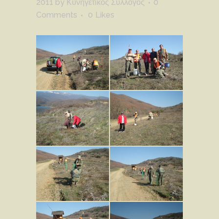
2011
by
Κυνηγετικός Σύλλογος
0
Comments
0
Likes