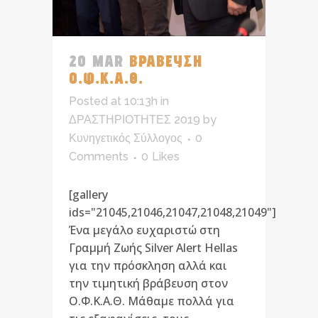
20 MAR
ΒΡΑΒΕΥΣΗ
Ο.Φ.Κ.Α.Θ.
Posted at 10:13h
in
ΔΡΑΣΤΗΡΙΟΤΗΤΕΣ 2019
by
Κυνηγετικός Σύλλογος
0
Comments
0
Likes
[gallery
ids="21045,21046,21047,21048,21049"]
Ένα μεγάλο ευχαριστώ στη
Γραμμή Ζωής Silver Alert Hellas
για την πρόσκληση αλλά και
την τιμητική βράβευση στον
Ο.Φ.Κ.Α.Θ. Mάθαμε πολλά για