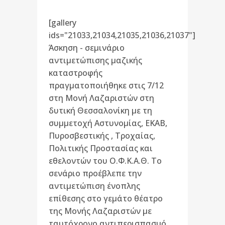
[gallery
ids="21033,21034,21035,21036,21037"]
Άσκηση - σεμινάριο
αντιμετώπισης μαζικής
καταστροφής
πραγματοποιήθηκε στις 7/12
στη Μονή Λαζαριστών στη
δυτική Θεσσαλονίκη με τη
συμμετοχή Αστυνομίας, ΕΚΑΒ,
Πυροσβεστικής , Τροχαίας,
Πολιτικής Προστασίας και
εθελοντών του Ο.Φ.Κ.Α.Θ. Το
σενάριο προέβλεπε την
αντιμετώπιση ένοπλης
επίθεσης στο γεμάτο θέατρο
της Μονής Λαζαριστών με
ταυτόχρονο αντιπερισπασμό...