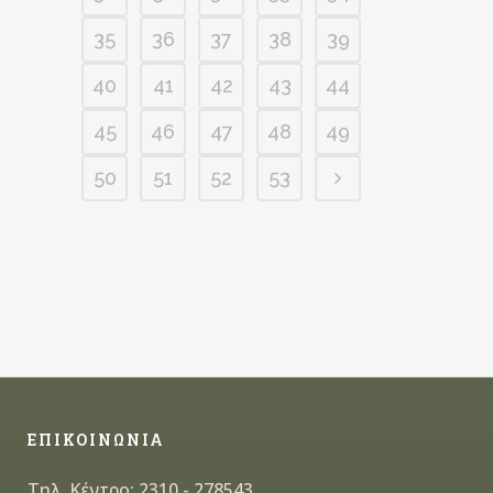
35
36
37
38
39
40
41
42
43
44
45
46
47
48
49
50
51
52
53
ΕΠΙΚΟΙΝΩΝΙΑ
Τηλ. Κέντρο: 2310 - 278543