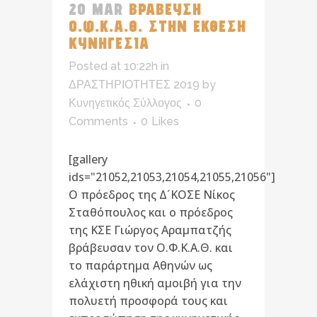
20 MAR
ΒΡΑΒΕΥΣΗ
Ο.Φ.Κ.Α.Θ. ΣΤΗΝ ΕΚΘΕΣΗ
ΚΥΝΗΓΕΣΙΑ
Posted at 10:22h
in
ΔΡΑΣΤΗΡΙΟΤΗΤΕΣ 2019
by
Κυνηγετικός Σύλλογος
0
Comments
0
Likes
[gallery
ids="21052,21053,21054,21055,21056"]
Ο πρόεδρος της Δ´ΚΟΣΕ Νίκος
Σταθόπουλος και ο πρόεδρος
της ΚΣΕ Γιώργος Αραμπατζής
βράβευσαν τον Ο.Φ.Κ.Α.Θ. και
το παράρτημα Αθηνών ως
ελάχιστη ηθική αμοιβή για την
πολυετή προσφορά τους και