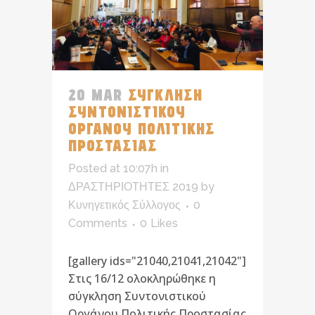
20 MAR
ΣΥΓΚΛΗΣΗ
ΣΥΝΤΟΝΙΣΤΙΚΟΥ
ΟΡΓΑΝΟΥ ΠΟΛΙΤΙΚΗΣ
ΠΡΟΣΤΑΣΙΑΣ
Posted at 10:07h
in
ΔΡΑΣΤΗΡΙΟΤΗΤΕΣ 2019
by
Κυνηγετικός Σύλλογος
0
Comments
0
Likes
[gallery ids="21040,21041,21042"]
Στις 16/12 ολοκληρώθηκε η
σύγκληση Συντονιστικού
Οργάνου Πολιτικής Προστασίας