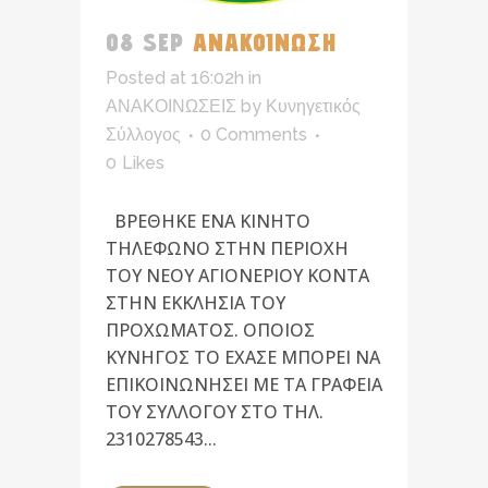
08 SEP
ΑΝΑΚΟΙΝΩΣΗ
Posted at 16:02h
in
ΑΝΑΚΟΙΝΩΣΕΙΣ
by
Κυνηγετικός
Σύλλογος
0 Comments
0
Likes
BPEΘHKE ENA KINHTO
THΛEΦΩNO ΣTHN ΠEPIOXH
TOY NEOY AΓIONEPIOY KONTA
ΣTHN EKKΛHΣIA TOY
ΠPOXΩMATOΣ. OΠOIOΣ
KYNHΓOΣ TO EXAΣE ΜΠΟΡΕΙ NA
ΕΠΙΚΟΙΝΩΝΗΣΕΙ ΜΕ ΤΑ ΓΡΑΦΕΙΑ
ΤΟΥ ΣΥΛΛΟΓΟΥ ΣΤΟ ΤΗΛ.
2310278543...