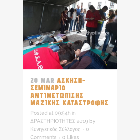
20 MAR
ΑΣΚΗΣΗ-
ΣΕΜΙΝΑΡΙΟ
ΑΝΤΙΜΕΤΩΠΙΣΗΣ
ΜΑΖΙΚΗΣ ΚΑΤΑΣΤΡΟΦΗΣ
Posted at 09:54h
in
ΔΡΑΣΤΗΡΙΟΤΗΤΕΣ 2019
by
Κυνηγετικός Σύλλογος
0
Comments
0
Likes