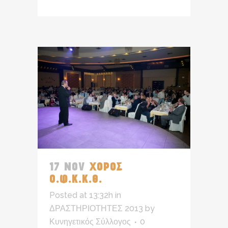
17 NOV
ΧΟΡΟΣ
Ο.Φ.Κ.Κ.Θ.
Posted at 13:32h
in
ΔΡΑΣΤΗΡΙΟΤΗΤΕΣ 2013
by
Κυνηγετικός Σύλλογος
0