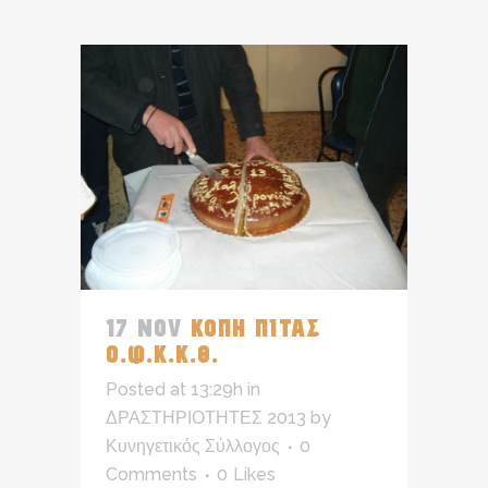
17 NOV
ΚΟΠΗ ΠΙΤΑΣ
Ο.Φ.Κ.Κ.Θ.
Posted at 13:29h
in
ΔΡΑΣΤΗΡΙΟΤΗΤΕΣ 2013
by
Κυνηγετικός Σύλλογος
0
Comments
0
Likes