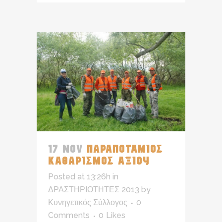
17 NOV
ΠΑΡΑΠΟΤΑΜΙΟΣ
ΚΑΘΑΡΙΣΜΟΣ ΑΞΙΟΥ
Posted at 13:26h
in
ΔΡΑΣΤΗΡΙΟΤΗΤΕΣ 2013
by
Κυνηγετικός Σύλλογος
0
Comments
0
Likes