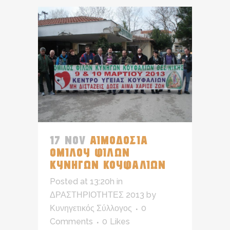
17 NOV
ΑΙΜΟΔΟΣΙΑ
ΟΜΙΛΟΥ ΦΙΛΩΝ
ΚΥΝΗΓΩΝ ΚΟΥΦΑΛΙΩΝ
Posted at 13:20h
in
ΔΡΑΣΤΗΡΙΟΤΗΤΕΣ 2013
by
Κυνηγετικός Σύλλογος
0
Comments
0
Likes