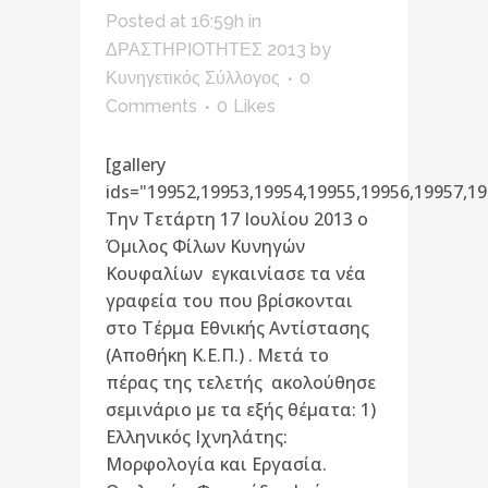
Posted at 16:59h
in
ΔΡΑΣΤΗΡΙΟΤΗΤΕΣ 2013
by
Κυνηγετικός Σύλλογος
0
Comments
0
Likes
[gallery
ids="19952,19953,19954,19955,19956,19957,19
Την Τετάρτη 17 Ιουλίου 2013 ο
Όμιλος Φίλων Κυνηγών
Κουφαλίων εγκαινίασε τα νέα
γραφεία του που βρίσκονται
στο Τέρμα Εθνικής Αντίστασης
(Αποθήκη Κ.Ε.Π.) . Μετά το
πέρας της τελετής ακολούθησε
σεμινάριο με τα εξής θέματα: 1)
Ελληνικός Ιχνηλάτης:
Μορφολογία και Εργασία.