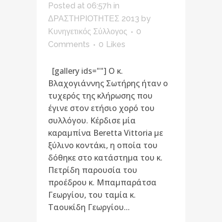
Posted at 06:57h
in
ΔΡΑΣΤΗΡΙΟΤΗΤΕΣ 2013
by
Κυνηγετικός Σύλλογος
0
Comments
0
Likes
[gallery ids=""] Ο κ.
Βλαχογιάννης Σωτήρης ήταν ο
τυχερός της κλήρωσης που
έγινε στον ετήσιο χορό του
συλλόγου. Κέρδισε μία
καραμπίνα Beretta Vittoria με
ξύλινο κοντάκι, η οποία του
δόθηκε στο κατάστημα του κ.
Πετρίδη παρουσία του
προέδρου κ. Μπαμπαράτσα
Γεωργίου, του ταμία κ.
Ταουκίδη Γεωργίου...