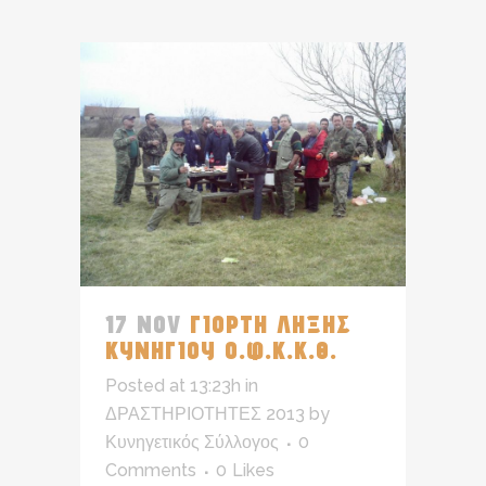
17 NOV
ΓΙΟΡΤΗ ΛΗΞΗΣ
ΚΥΝΗΓΙΟΥ Ο.Φ.Κ.Κ.Θ.
Posted at 13:23h
in
ΔΡΑΣΤΗΡΙΟΤΗΤΕΣ 2013
by
Κυνηγετικός Σύλλογος
0
Comments
0
Likes