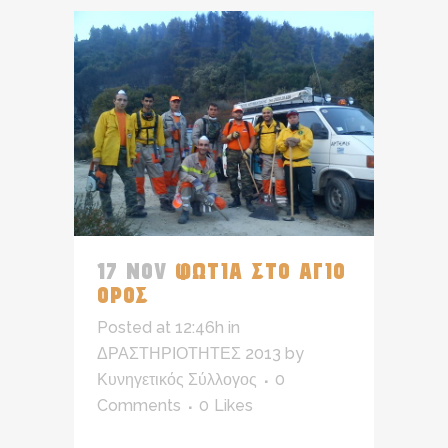
17 NOV
ΦΩΤΙΑ ΣΤΟ ΑΓΙΟ
ΟΡΟΣ
Posted at 12:46h
in
ΔΡΑΣΤΗΡΙΟΤΗΤΕΣ 2013
by
Κυνηγετικός Σύλλογος
0
Comments
0
Likes