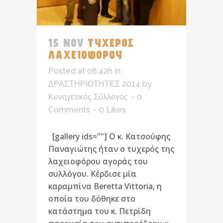
15 NOV
ΤΥΧΕΡΟΣ
ΛΑΧΕΙΟΦΟΡΟΥ
Posted at 08:42h
in
ΔΡΑΣΤΗΡΙΟΤΗΤΕΣ 2014
by
Κυνηγετικός Σύλλογος
0
Comments
0
Likes
[gallery ids=""] Ο κ. Κατσούφης
Παναγιώτης ήταν ο τυχερός της
λαχειοφόρου αγοράς του
συλλόγου. Κέρδισε μία
καραμπίνα Beretta Vittoria, η
οποία του δόθηκε στο
κατάστημα του κ. Πετρίδη