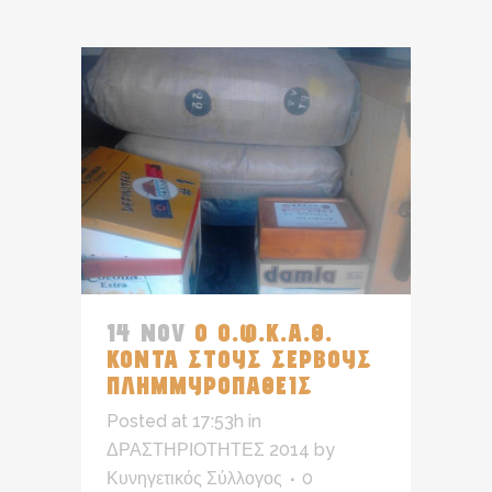
14 NOV
Ο Ο.Φ.Κ.Α.Θ.
ΚΟΝΤΑ ΣΤΟΥΣ ΣΕΡΒΟΥΣ
ΠΛΗΜΜΥΡΟΠΑΘΕΙΣ
Posted at 17:53h
in
ΔΡΑΣΤΗΡΙΟΤΗΤΕΣ 2014
by
Κυνηγετικός Σύλλογος
0