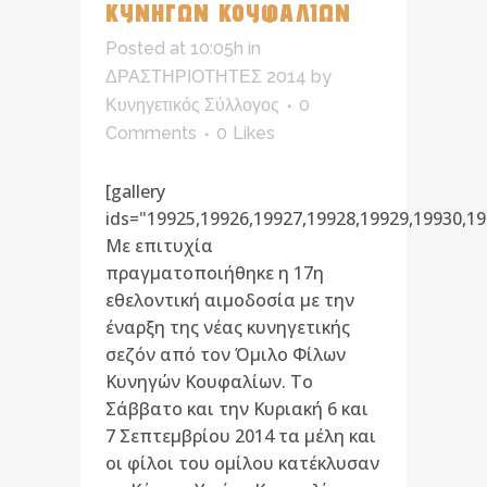
ΚΥΝΗΓΩΝ ΚΟΥΦΑΛΙΩΝ
Posted at 10:05h
in
ΔΡΑΣΤΗΡΙΟΤΗΤΕΣ 2014
by
Κυνηγετικός Σύλλογος
0
Comments
0
Likes
[gallery
ids="19925,19926,19927,19928,19929,19930,19
Με επιτυχία
πραγματοποιήθηκε η 17η
εθελοντική αιμοδοσία με την
έναρξη της νέας κυνηγετικής
σεζόν από τον Όμιλο Φίλων
Κυνηγών Κουφαλίων. Το
Σάββατο και την Κυριακή 6 και
7 Σεπτεμβρίου 2014 τα μέλη και
οι φίλοι του ομίλου κατέκλυσαν