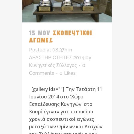
15 NOV
ΣΚΟΠΕΥΤΙΚΟΙ
ΑΓΩΝΕΣ
Posted at 08:37h
in
ΔΡΑΣΤΗΡΙΟΤΗΤΕΣ 2014
by
Κυνηγετικός Σύλλογος
0
Comments
0
Likes
[gallery ids=""] Την Τετάρτη 11
Ιουνίου 2014 στο 'Χώρο
Εκπαίδευσης Κυνηγών' στο
Κουρί έγιναν για μια ακόμα
χρονιά σκοπευτικοί αγώνες
μεταξύ των Ομίλων και Λεσχών