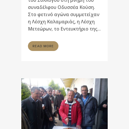
του Συλλόγου στη μνήμη του
συναδέλφου Οδυσσέα Κούση.
Στο φετινό αγώνα συμμετείχαν
η Λέσχη Καλαμαριάς, η Λέσχη
Μετεώρων, το Εντευκτήριο της...
READ MORE