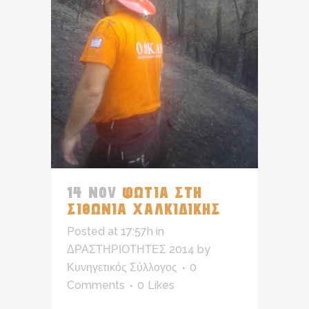
14 NOV
ΦΩΤΙΑ ΣΤΗ
ΣΙΘΩΝΙΑ ΧΑΛΚΙΔΙΚΗΣ
Posted at 17:57h
in
ΔΡΑΣΤΗΡΙΟΤΗΤΕΣ 2014
by
Κυνηγετικός Σύλλογος
0
Comments
0
Likes