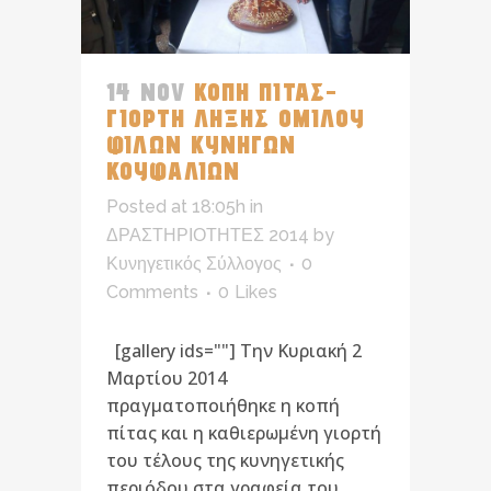
14 NOV
ΚΟΠΗ ΠΙΤΑΣ-
ΓΙΟΡΤΗ ΛΗΞΗΣ ΟΜΙΛΟΥ
ΦΙΛΩΝ ΚΥΝΗΓΩΝ
ΚΟΥΦΑΛΙΩΝ
Posted at 18:05h
in
ΔΡΑΣΤΗΡΙΟΤΗΤΕΣ 2014
by
Κυνηγετικός Σύλλογος
0
Comments
0
Likes
[gallery ids=""] Την Κυριακή 2
Μαρτίου 2014
πραγματοποιήθηκε η κοπή
πίτας και η καθιερωμένη γιορτή
του τέλους της κυνηγετικής
περιόδου στα γραφεία του