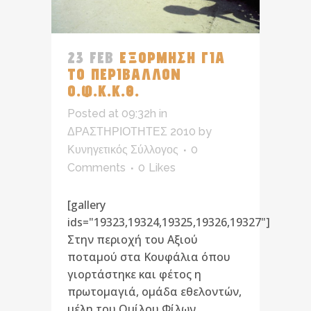
23 FEB
ΕΞΟΡΜΗΣΗ ΓΙΑ
ΤΟ ΠΕΡΙΒΑΛΛΟΝ
Ο.Φ.Κ.Κ.Θ.
Posted at 09:32h
in
ΔΡΑΣΤΗΡΙΟΤΗΤΕΣ 2010
by
Κυνηγετικός Σύλλογος
0
Comments
0
Likes
[gallery
ids="19323,19324,19325,19326,19327"]
Στην περιοχή του Αξιού
ποταμού στα Κουφάλια όπου
γιορτάστηκε και φέτος η
πρωτομαγιά, ομάδα εθελοντών,
μέλη του Ομίλου Φίλων