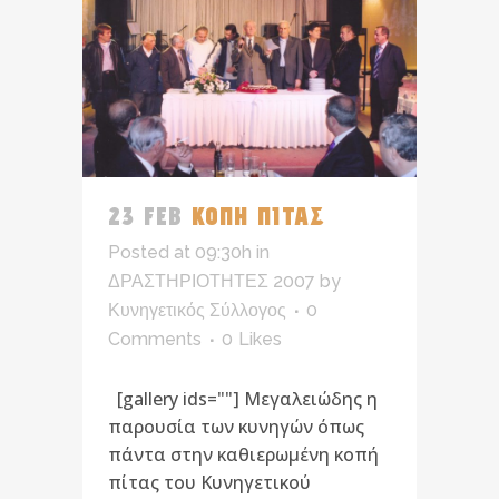
23 FEB
ΚΟΠΗ ΠΙΤΑΣ
Posted at 09:30h
in
ΔΡΑΣΤΗΡΙΟΤΗΤΕΣ 2007
by
Κυνηγετικός Σύλλογος
0
Comments
0
Likes
[gallery ids=""] Μεγαλειώδης η
παρουσία των κυνηγών όπως
πάντα στην καθιερωμένη κοπή
πίτας του Κυνηγετικού