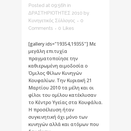
Posted at 09:56h
in
ΔΡΑΣΤΗΡΙΟΤΗΤΕΣ 2010
by
Κυνηγετικός Σύλλογος
0
Comments
0
Likes
[gallery ids="19354,19355"] Με
μεγάλη επιτυχία
πραγματοποίησε την
καθιερωμένη αιμοδοσία ο
Όμιλος Φίλων Κυνηγών
Κουφαλίων. Την Κυριακή 21
Μαρτίου 2010 τα μέλη και οι
φίλοι του ομίλου κατέκλυσαν
το Κέντρο Υγείας στα Κουφάλια.
Η προσέλευση ήταν
συγκινητική όχι μόνο των
κυνηγών αλλά και ατόμων που