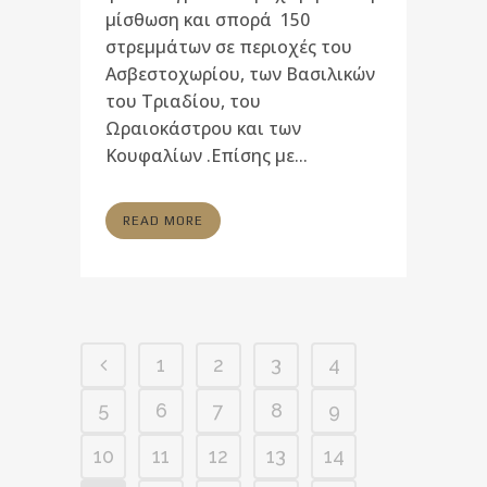
μίσθωση και σπορά 150
στρεμμάτων σε περιοχές του
Ασβεστοχωρίου, των Βασιλικών
του Τριαδίου, του
Ωραιοκάστρου και των
Κουφαλίων .Επίσης με...
READ MORE
1
2
3
4
5
6
7
8
9
10
11
12
13
14