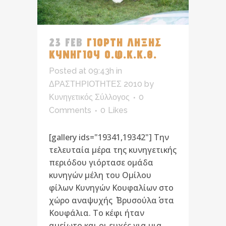
23 FEB
ΓΙΟΡΤΗ ΛΗΞΗΣ
ΚΥΝΗΓΙΟΥ Ο.Φ.Κ.Κ.Θ.
Posted at 09:43h
in
ΔΡΑΣΤΗΡΙΟΤΗΤΕΣ 2010
by
Κυνηγετικός Σύλλογος
0
Comments
0
Likes
[gallery ids="19341,19342"] Την
τελευταία μέρα της κυνηγετικής
περιόδου γιόρτασε ομάδα
κυνηγών μέλη του Ομίλου
φίλων Κυνηγών Κουφαλίων στο
χώρο αναψυχής ΄΄ Βρυσούλα΄΄ στα
Κουφάλια. Το κέφι ήταν
αμείωτο και οι ευχές για μια