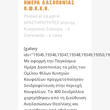
ΗΜΕΡΑ ΔΑΣΟΠΟΝΙΑΣ
Ο.Φ.Κ.Κ.Θ.
Posted at 09:49h
in
ΔΡΑΣΤΗΡΙΟΤΗΤΕΣ 2010
by
Κυνηγετικός Σύλλογος
0
Comments
0
Likes
[gallery
ids="19345,19346,19347,19348,19349,19350,19
Με αφορμή την Παγκόσμια
Ημέρα Δασοπονίας τα μέλη του
Ομίλου Φίλων Κυνηγών
Κουφαλίων πραγματοποίησαν
δενδροφύτευση στην περιοχή
Κουφαλίων. Τα 400 δενδρύλλια
χορηγήθηκαν από τη Διεύθυνση
Αναδασώσεων Θεσ/νίκης και