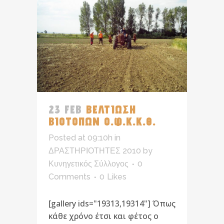
23 FEB
ΒΕΛΤΙΩΣΗ
ΒΙΟΤΟΠΩΝ Ο.Φ.Κ.Κ.Θ.
Posted at 09:10h
in
ΔΡΑΣΤΗΡΙΟΤΗΤΕΣ 2010
by
Κυνηγετικός Σύλλογος
0
Comments
0
Likes
[gallery ids="19313,19314"] Όπως
κάθε χρόνο έτσι και φέτος ο