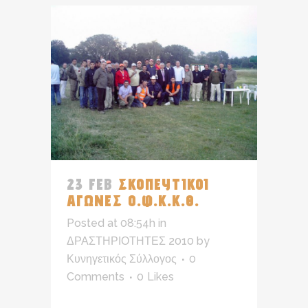
23 FEB
ΣΚΟΠΕΥΤΙΚΟΙ
ΑΓΩΝΕΣ Ο.Φ.Κ.Κ.Θ.
Posted at 08:54h
in
ΔΡΑΣΤΗΡΙΟΤΗΤΕΣ 2010
by
Κυνηγετικός Σύλλογος
0
Comments
0
Likes