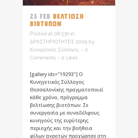
23 FEB
ΒΕΛΤΙΩΣΗ
ΒΙΟΤΟΠΩΝ
Posted at 08:33h
in
ΔΡΑΣΤΗΡΙΟΤΗΤΕΣ 2009
by
Κυνηγετικός Σύλλογος
0
Comments
0
Likes
[gallery ids="19293"] Ο
Κυνηγετικός Σύλλογος
Θεσσαλονίκης πραγματοποιεί
κάθε χρόνο, πρόγραμμα
βελτίωσης βιοτόπων. Σε
συνεργασία με συναδέλφους
κυνηγούς της ευρύτερης
περιοχής και την βοήθεια
φίλων αγροτών προχώρησε στη