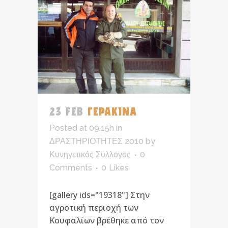
23 FEB
ΓΕΡΑΚΙΝΑ
Posted at 09:15h
in
ΔΡΑΣΤΗΡΙΟΤΗΤΕΣ 2010
by
Κυνηγετικός Σύλλογος
0
Comments
0
Likes
[gallery ids="19318"] Στην
αγροτική περιοχή των
Κουφαλίων βρέθηκε από τον