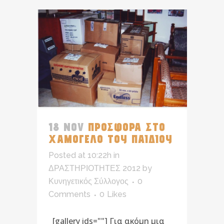
18 NOV
ΠΡΟΣΦΟΡΑ ΣΤΟ
ΧΑΜΟΓΕΛΟ ΤΟΥ ΠΑΙΔΙΟΥ
Posted at 10:22h
in
ΔΡΑΣΤΗΡΙΟΤΗΤΕΣ 2012
by
Κυνηγετικός Σύλλογος
0
Comments
0
Likes
[gallery ids=""] Για ακόμη μια