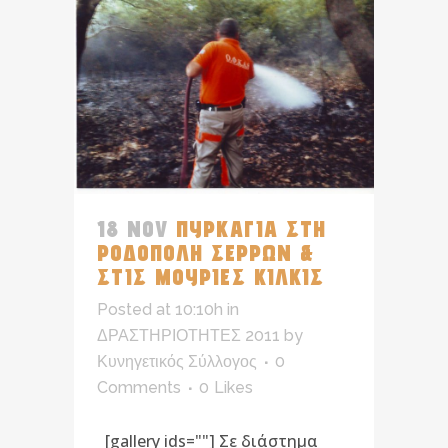
18 NOV
ΠΥΡΚΑΓΙΑ ΣΤΗ
ΡΟΔΟΠΟΛΗ ΣΕΡΡΩΝ &
ΣΤΙΣ ΜΟΥΡΙΕΣ ΚΙΛΚΙΣ
Posted at 10:10h
in
ΔΡΑΣΤΗΡΙΟΤΗΤΕΣ 2011
by
Κυνηγετικός Σύλλογος
0
Comments
0
Likes
[gallery ids=""] Σε διάστημα