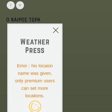
Ο ΚΑΙΡΟΣ ΤΩΡΑ
Weather
Press
NONE
Error : No locaion
name was given,
Friday the 7th
only premium users
00°
can set more
locations.
00°
00°