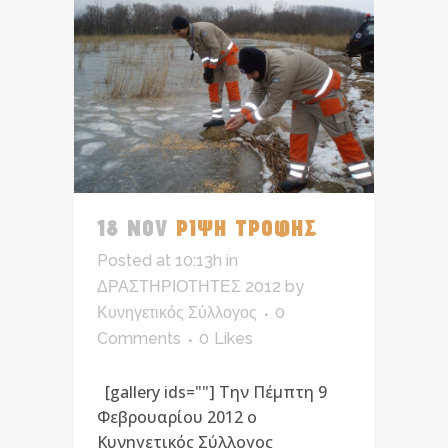
18 NOV
ΡΙΨΗ ΤΡΟΦΗΣ
Posted at 10:13h
in
ΔΡΑΣΤΗΡΙΟΤΗΤΕΣ 2012
by
Κυνηγετικός Σύλλογος
0
Comments
0
Likes
[gallery ids=""] Την Πέμπτη 9
Φεβρουαρίου 2012 ο
Κυνηγετικός Σύλλογος