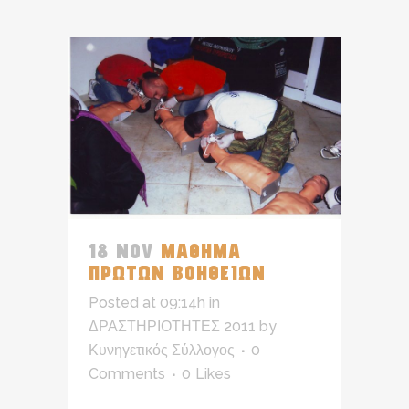
18 NOV
ΜΑΘΗΜΑ
ΠΡΩΤΩΝ ΒΟΗΘΕΙΩΝ
Posted at 09:14h
in
ΔΡΑΣΤΗΡΙΟΤΗΤΕΣ 2011
by
Κυνηγετικός Σύλλογος
0
Comments
0
Likes