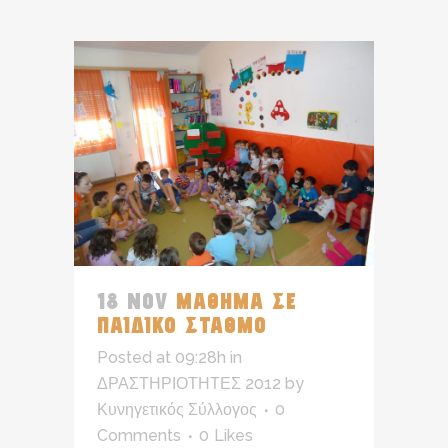
18 NOV
ΜΑΘΗΜΑ ΣΕ
ΠΑΙΔΙΚΟ ΣΤΑΘΜΟ
Posted at 09:28h
in
ΔΡΑΣΤΗΡΙΟΤΗΤΕΣ 2012
by
Κυνηγετικός Σύλλογος
0
Comments
0
Likes