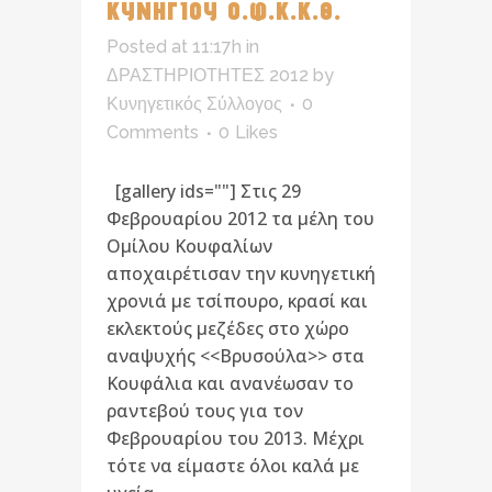
ΚΥΝΗΓΙΟΥ Ο.Φ.Κ.Κ.Θ.
Posted at 11:17h
in
ΔΡΑΣΤΗΡΙΟΤΗΤΕΣ 2012
by
Κυνηγετικός Σύλλογος
0
Comments
0
Likes
[gallery ids=""] Στις 29
Φεβρουαρίου 2012 τα μέλη του
Ομίλου Κουφαλίων
αποχαιρέτισαν την κυνηγετική
χρονιά με τσίπουρο, κρασί και
εκλεκτούς μεζέδες στο χώρο
αναψυχής <<Βρυσούλα>> στα
Κουφάλια και ανανέωσαν το
ραντεβού τους για τον
Φεβρουαρίου του 2013. Μέχρι
τότε να είμαστε όλοι καλά με