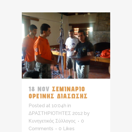
18 NOV
ΣΕΜΙΝΑΡΙΟ
ΟΡΕΙΝΗΣ ΔΙΑΣΩΣΗΣ
Posted at 10:04h
in
ΔΡΑΣΤΗΡΙΟΤΗΤΕΣ 2012
by
Κυνηγετικός Σύλλογος
0
Comments
0
Likes