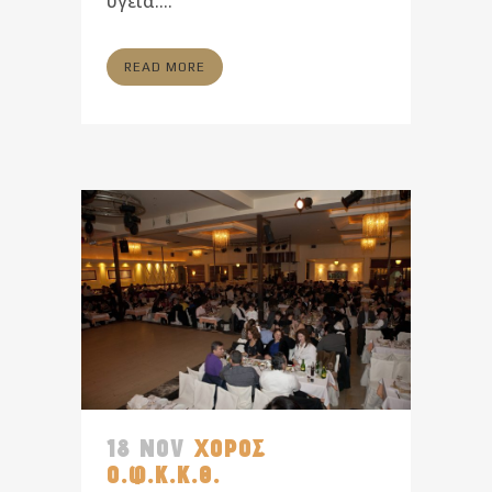
υγεία....
READ MORE
18 NOV
ΧΟΡΟΣ
Ο.Φ.Κ.Κ.Θ.