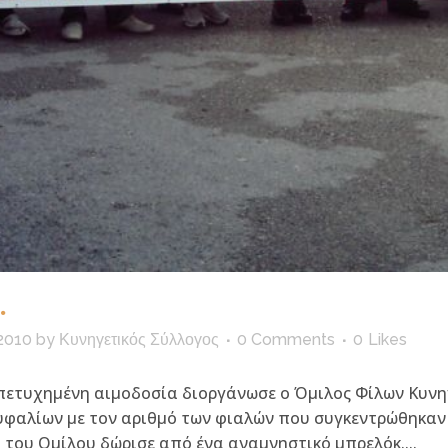
.
2010
by
Κυνηγετικός Σύλλογος
0 Comments
0
Likes
μη πετυχημένη αιμοδοσία διοργάνωσε ο Όμιλος Φίλων Κυν
υφαλίων με τον αριθμό των φιαλών που συγκεντρώθηκαν ν
 του Ομίλου δώρισε από ένα αναμνηστικό μπρελόκ....