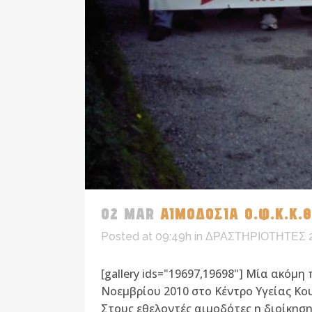
02 MAR
ΑΙΜΟΔΟΣΙΑ Ο.Φ.Κ.Κ.Θ
Posted at 09:49h
in
ΔΡΑΣΤΗΡΙΟΤΗΤΕΣ 
[gallery ids="19697,19698"] Μία ακό
Νοεμβρίου 2010 στο Κέντρο Υγείας Κο
Στους εθελοντές αιμοδότες η διοίκηση