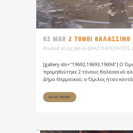
02 MAR
2 ΤΟΝΟΙ ΘΑΛΑΣΣΙΝΟ 
Posted at 09:36h
in
ΔΡΑΣΤΗΡΙΟΤΗΤΕΣ 
[gallery ids="19692,19693,19694"] Ο 
προμηθεύτηκε 2 τόνους θαλασσινό αλά
Δήμο Θερμαϊκού, ο Όμιλος ήταν κοντά 
READ MORE